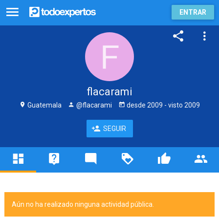
ENTRAR
flacarami
Guatemala
@flacarami
desde
2009
- visto
2009
SEGUIR
Aún no ha realizado ninguna actividad pública.