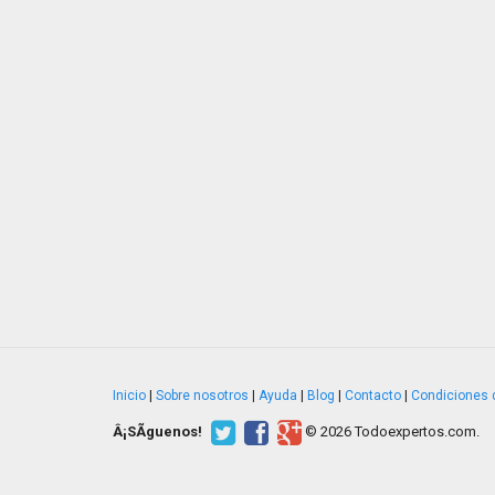
Inicio
|
Sobre nosotros
|
Ayuda
|
Blog
|
Contacto
|
Condiciones 
Â¡SÃ­guenos!
© 2026 Todoexpertos.com.
v