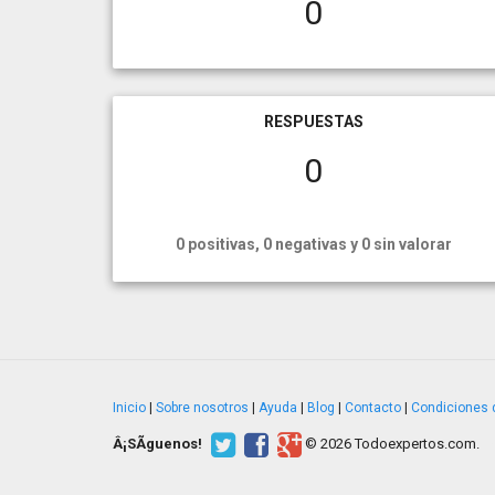
0
RESPUESTAS
0
0 positivas, 0 negativas y 0 sin valorar
Inicio
|
Sobre nosotros
|
Ayuda
|
Blog
|
Contacto
|
Condiciones 
Â¡SÃ­guenos!
© 2026 Todoexpertos.com.
v