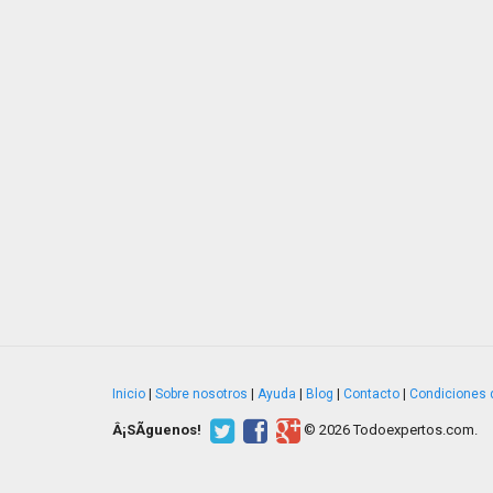
Inicio
|
Sobre nosotros
|
Ayuda
|
Blog
|
Contacto
|
Condiciones 
Â¡SÃ­guenos!
© 2026 Todoexpertos.com.
v