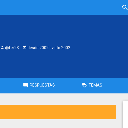
@fer23
desde
2002
- visto
2002
RESPUESTAS
TEMAS