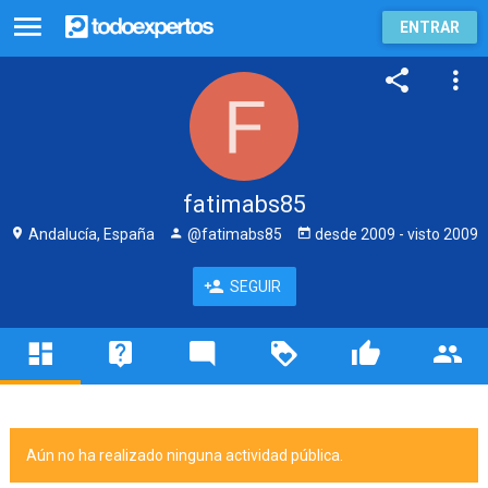
ENTRAR
fatimabs85
Andalucía, España
@fatimabs85
desde
2009
- visto
2009
SEGUIR
Aún no ha realizado ninguna actividad pública.