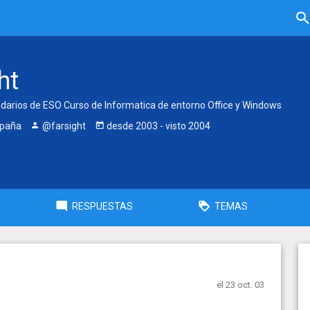
ht
darios de ESO Curso de Informatica de entorno Office y Windows
spaña
@farsight
desde
2003
- visto
2004
RESPUESTAS
TEMAS
el 23 oct. 03