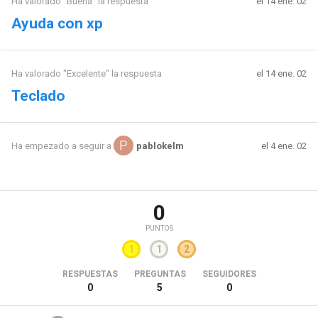
Ha valorado "Buena" la respuesta
el 14 ene. 02
Ayuda con xp
Ha valorado "Excelente" la respuesta
el 14 ene. 02
Teclado
el 4 ene. 02
Ha empezado a seguir a
pablokelm
0
PUNTOS
1
1
2
RESPUESTAS
PREGUNTAS
SEGUIDORES
0
5
0