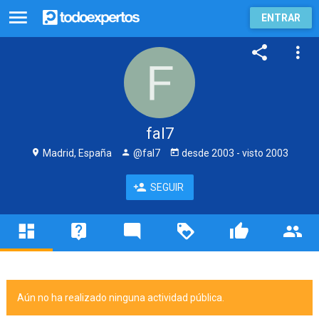
ENTRAR
fal7
Madrid, España
@fal7
desde
2003
- visto
2003
SEGUIR
Aún no ha realizado ninguna actividad pública.