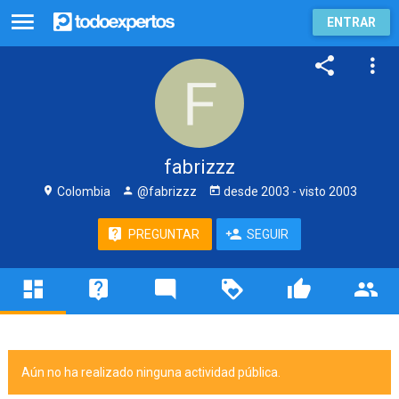
ENTRAR
fabrizzz
Colombia
@fabrizzz
desde
2003
- visto
2003
PREGUNTAR
SEGUIR
Aún no ha realizado ninguna actividad pública.