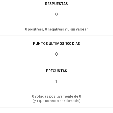
RESPUESTAS
0
0 positivas, 0 negativas y 0 sin valorar
PUNTOS ÚLTIMOS 100 DÍAS
0
PREGUNTAS
1
0 votadas positivamente de 0
( y 1 que no necesitan valoración )