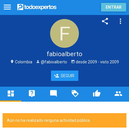
ENTRAR
fabioalberto
Colombia
@fabioalberto
desde
2009
- visto
2009
SEGUIR
Aún no ha realizado ninguna actividad pública.