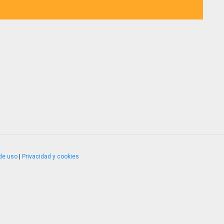
de uso
|
Privacidad y cookies
4.2.51120.1