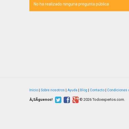
No ha realizado ninguna pregunta pública
Inicio
|
Sobre nosotros
|
Ayuda
|
Blog
|
Contacto
|
Condiciones 
Â¡SÃ­guenos!
© 2026 Todoexpertos.com.
v