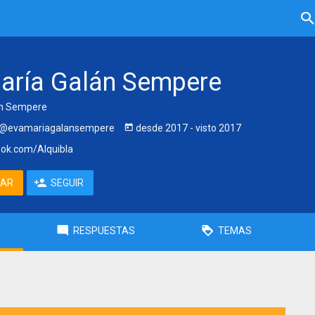
aría Galán Sempere
án Sempere
@evamariagalansempere
desde
2017
- visto
2017
ok.com/Alquibla
TAR
SEGUIR
RESPUESTAS
TEMAS