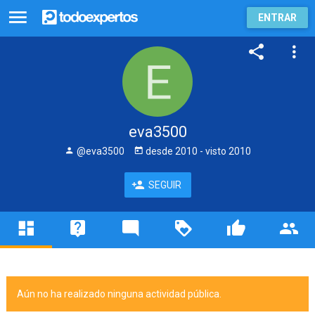
ENTRAR
eva3500
@eva3500
desde
2010
- visto
2010
SEGUIR
Aún no ha realizado ninguna actividad pública.