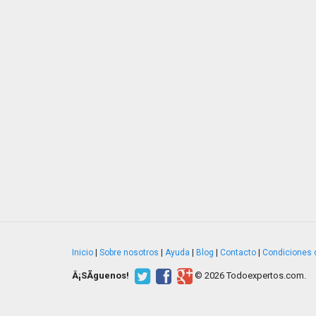
Inicio
|
Sobre nosotros
|
Ayuda
|
Blog
|
Contacto
|
Condiciones 
Â¡SÃ­guenos!
© 2026 Todoexpertos.com.
v