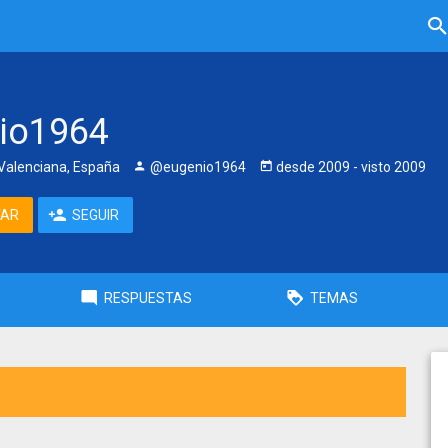
io1964
alenciana, España
@eugenio1964
desde
2009
- visto
2009
TAR
SEGUIR
RESPUESTAS
TEMAS