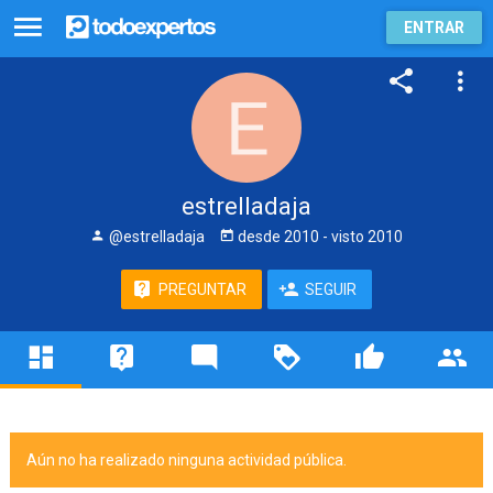
ENTRAR
estrelladaja
@estrelladaja
desde
2010
- visto
2010
PREGUNTAR
SEGUIR
Aún no ha realizado ninguna actividad pública.