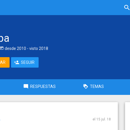
pa
desde
2010
- visto
2018
TAR
SEGUIR
RESPUESTAS
TEMAS
el 15 jul. 18
e