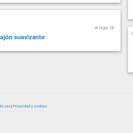
el 15 jul. 18
cajón suavizante
de uso
|
Privacidad y cookies
4.2.51120.1