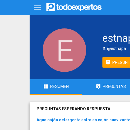
estna
@estnapa
PREGUN
RESUMEN
PREGUNTAS
PREGUNTAS ESPERANDO RESPUESTA
Agua cajón detergente entra en cajón suavizant