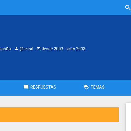
España
@ertoil
desde
2003
- visto
2003
RESPUESTAS
TEMAS