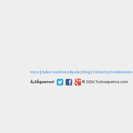
Inicio
|
Sobre nosotros
|
Ayuda
|
Blog
|
Contacto
|
Condiciones 
Â¡SÃ­guenos!
© 2026 Todoexpertos.com.
v