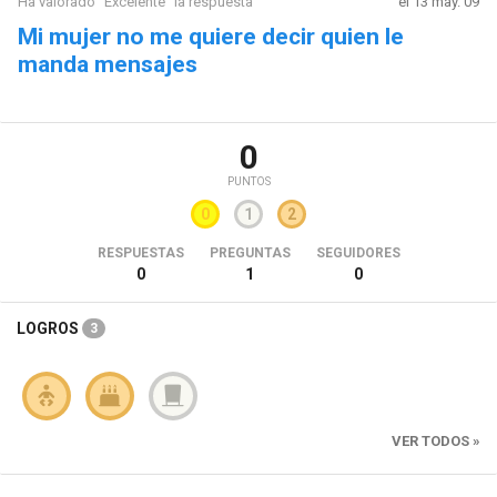
Ha valorado "Excelente" la respuesta
el 13 may. 09
Mi mujer no me quiere decir quien le
manda mensajes
0
PUNTOS
0
1
2
RESPUESTAS
PREGUNTAS
SEGUIDORES
0
1
0
LOGROS
3
VER TODOS »