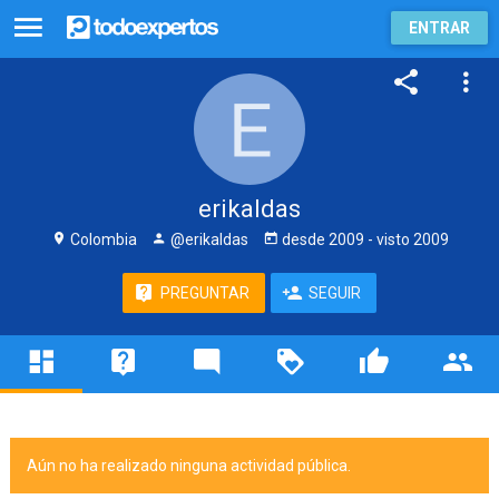
ENTRAR
erikaldas
Colombia
@erikaldas
desde
2009
- visto
2009
PREGUNTAR
SEGUIR
Aún no ha realizado ninguna actividad pública.