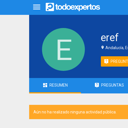
eref
Andalucía, 
PREGUN
RESUMEN
PREGUNTAS
Aún no ha realizado ninguna actividad pública.