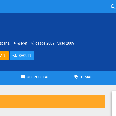
España
@eref
desde
2009
- visto
2009
TAR
SEGUIR
RESPUESTAS
TEMAS