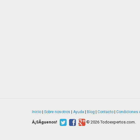
Inicio
|
Sobre nosotros
|
Ayuda
|
Blog
|
Contacto
|
Condiciones 
Â¡SÃ­guenos!
© 2026 Todoexpertos.com.
v