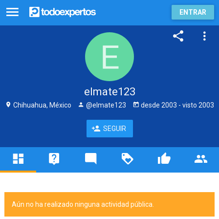
ENTRAR
elmate123
Chihuahua, México
@elmate123
desde
2003
- visto
2003
SEGUIR
Aún no ha realizado ninguna actividad pública.