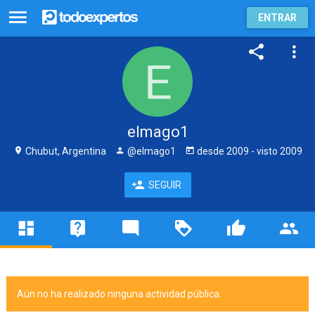
ENTRAR
elmago1
Chubut, Argentina
@elmago1
desde
2009
- visto
2009
SEGUIR
Aún no ha realizado ninguna actividad pública.