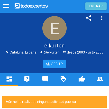
ENTRAR
elkurten
Cataluña, España
@elkurten
desde
2003
- visto
2003
SEGUIR
Aún no ha realizado ninguna actividad pública.