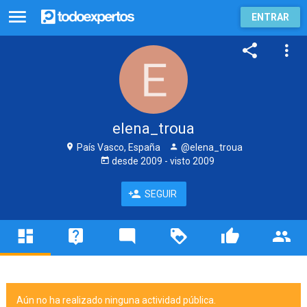
ENTRAR
elena_troua
País Vasco, España
@elena_troua
desde
2009
- visto
2009
SEGUIR
Aún no ha realizado ninguna actividad pública.