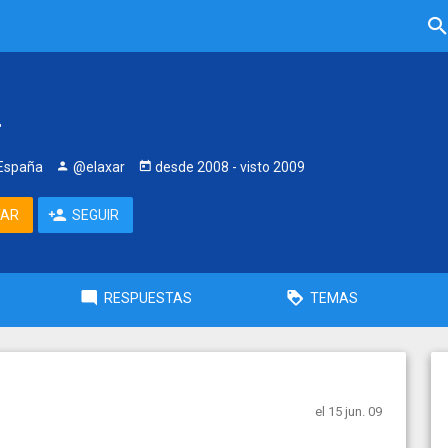
r
 España
@elaxar
desde
2008
- visto
2009
TAR
SEGUIR
RESPUESTAS
TEMAS
el 15 jun. 09