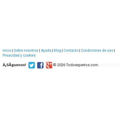
Inicio
|
Sobre nosotros
|
Ayuda
|
Blog
|
Contacto
|
Condiciones de uso
|
Privacidad y cookies
Â¡SÃ­guenos!
© 2026 Todoexpertos.com.
v4.2.51120.1