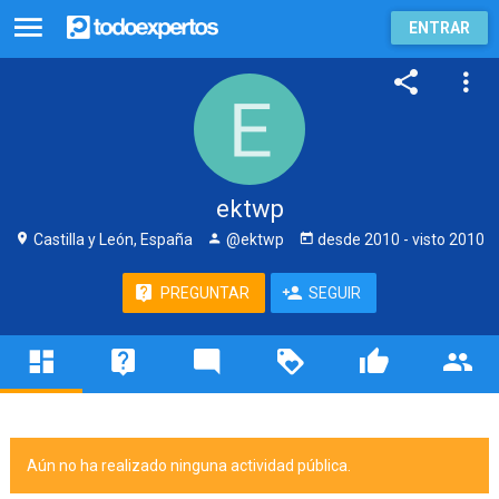
ENTRAR
ektwp
Castilla y León, España
@ektwp
desde
2010
- visto
2010
PREGUNTAR
SEGUIR
Aún no ha realizado ninguna actividad pública.