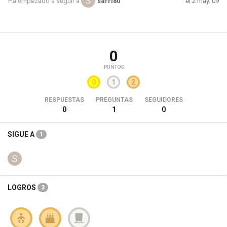
el 2 may. 09
Ha empezado a seguir a
sarri80
0
PUNTOS
0
1
2
RESPUESTAS
PREGUNTAS
SEGUIDORES
0
1
0
SIGUE A
1
LOGROS
3