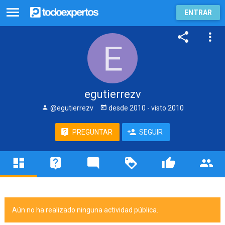
ENTRAR
egutierrezv
@egutierrezv
desde
2010
- visto
2010
PREGUNTAR
SEGUIR
Aún no ha realizado ninguna actividad pública.