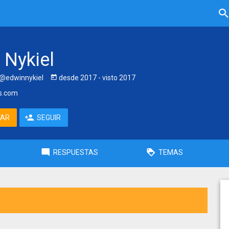
 Nykiel
@edwinnykiel
desde
2017
- visto
2017
s.com
TAR
SEGUIR
RESPUESTAS
TEMAS