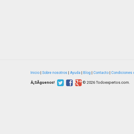
Inicio
|
Sobre nosotros
|
Ayuda
|
Blog
|
Contacto
|
Condiciones 
Â¡SÃ­guenos!
© 2026 Todoexpertos.com.
v