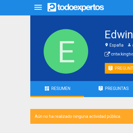
Edwin
España
cntw.kingtv
PREGUN
RESUMEN
PREGUNTAS
Aún no ha realizado ninguna actividad pública.