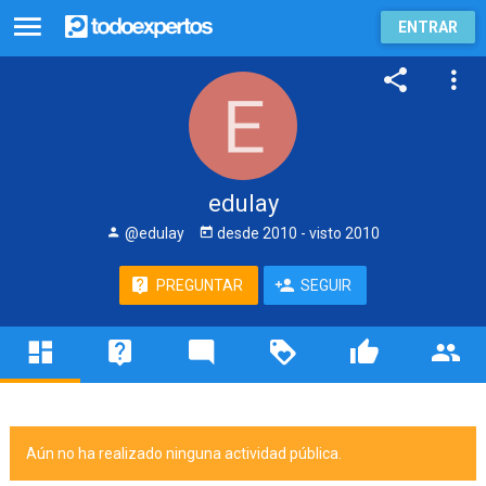
ENTRAR
edulay
@edulay
desde
2010
- visto
2010
PREGUNTAR
SEGUIR
Aún no ha realizado ninguna actividad pública.