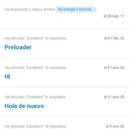
Ha empezado a seguir el tema
Tecnología e Internet
el 26 sep. 11
Ha valorado "Excelente" la respuesta
el 27 feb. 02
Preloader
Ha valorado "Excelente" la respuesta
el 31 ene. 02
Hi
Ha valorado "Excelente" la respuesta
el 31 ene. 02
Hola de nuevo
Ha valorado "Excelente" la respuesta
el 3 ene. 02