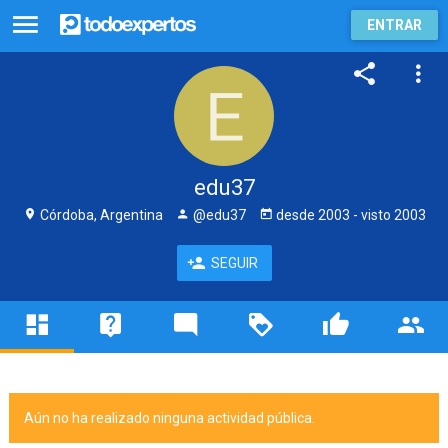
ENTRAR
edu37
Córdoba, Argentina
@edu37
desde
2003
- visto
2003
SEGUIR
Aún no ha realizado ninguna actividad pública.