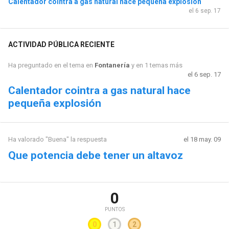
Calentador cointra a gas natural hace pequeña explosión
el 6 sep. 17
ACTIVIDAD PÚBLICA RECIENTE
Ha preguntado en el tema en
Fontanería
y en 1 temas más
el 6 sep. 17
Calentador cointra a gas natural hace
pequeña explosión
Ha valorado "Buena" la respuesta
el 18 may. 09
Que potencia debe tener un altavoz
0
PUNTOS
0
1
2