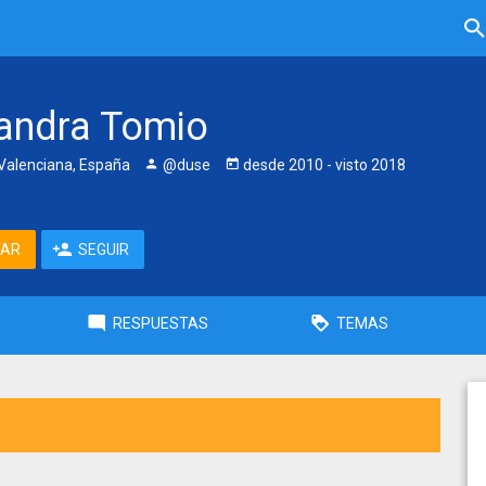
andra Tomio
alenciana, España
@duse
desde
2010
- visto
2018
TAR
SEGUIR
RESPUESTAS
TEMAS