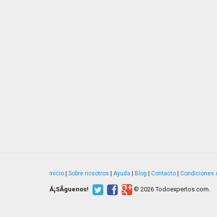
Inicio
|
Sobre nosotros
|
Ayuda
|
Blog
|
Contacto
|
Condiciones 
Â¡SÃ­guenos!
© 2026 Todoexpertos.com.
v