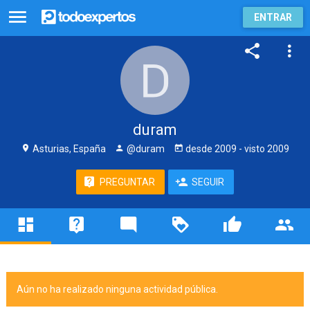
ENTRAR
duram
Asturias, España
@duram
desde
2009
- visto
2009
PREGUNTAR
SEGUIR
Aún no ha realizado ninguna actividad pública.