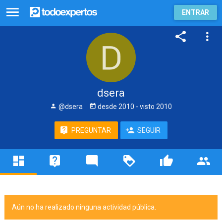
ENTRAR
dsera
@dsera
desde
2010
- visto
2010
PREGUNTAR
SEGUIR
Aún no ha realizado ninguna actividad pública.