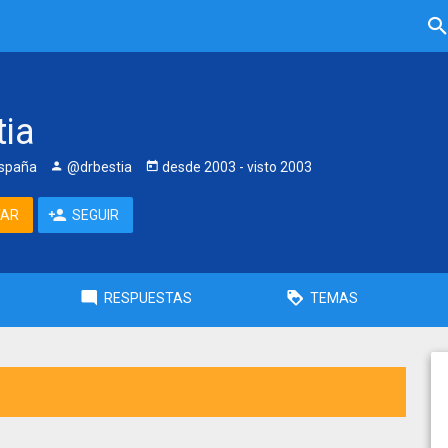
tia
España
@drbestia
desde
2003
- visto
2003
TAR
SEGUIR
RESPUESTAS
TEMAS