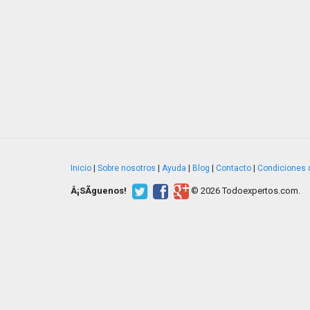
Inicio
|
Sobre nosotros
|
Ayuda
|
Blog
|
Contacto
|
Condiciones 
Â¡SÃ­guenos!
© 2026 Todoexpertos.com.
v