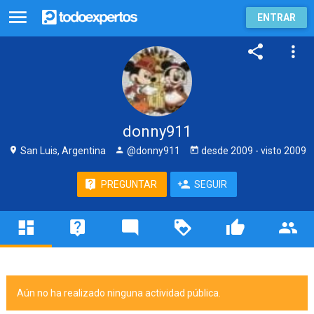
ENTRAR
donny911
San Luis, Argentina
@donny911
desde
2009
- visto
2009
PREGUNTAR
SEGUIR
Aún no ha realizado ninguna actividad pública.