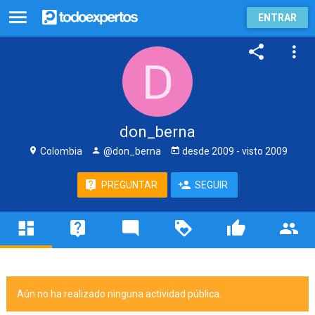
ENTRAR
don_berna
Colombia
@don_berna
desde
2009
- visto
2009
PREGUNTAR
SEGUIR
Aún no ha realizado ninguna actividad pública.