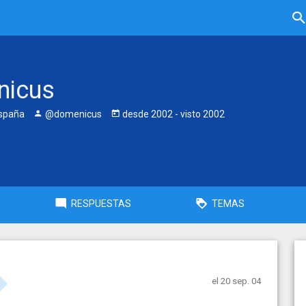
nicus
España
@domenicus
desde
2002
- visto
2002
RESPUESTAS
TEMAS
el 20 sep. 04