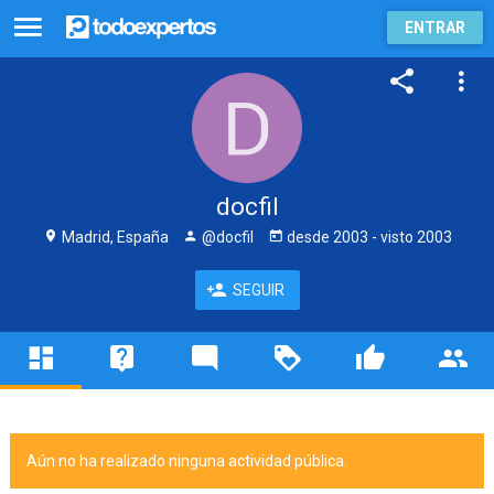
ENTRAR
docfil
Madrid, España
@docfil
desde
2003
- visto
2003
SEGUIR
Aún no ha realizado ninguna actividad pública.