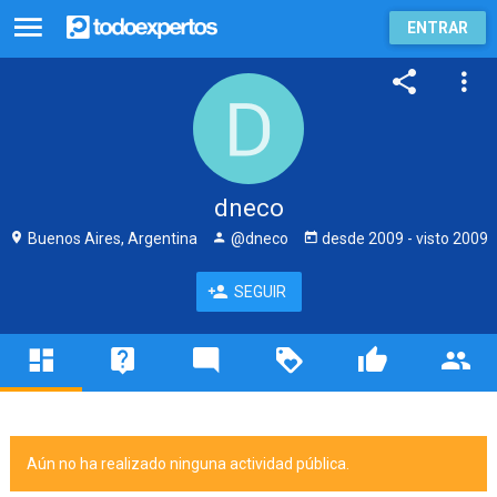
ENTRAR
dneco
Buenos Aires, Argentina
@dneco
desde
2009
- visto
2009
SEGUIR
Aún no ha realizado ninguna actividad pública.