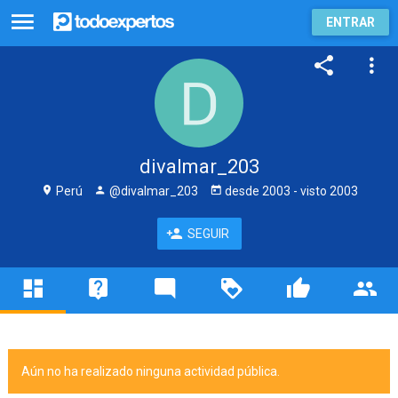
ENTRAR
divalmar_203
Perú
@divalmar_203
desde
2003
- visto
2003
SEGUIR
Aún no ha realizado ninguna actividad pública.