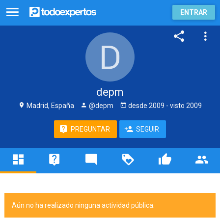
ENTRAR
depm
Madrid, España
@depm
desde
2009
- visto
2009
PREGUNTAR
SEGUIR
Aún no ha realizado ninguna actividad pública.