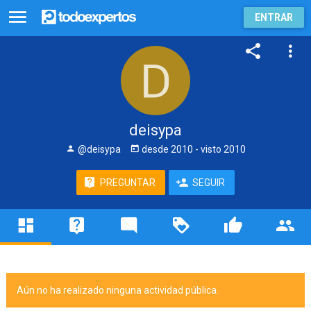
ENTRAR
deisypa
@deisypa
desde
2010
- visto
2010
PREGUNTAR
SEGUIR
Aún no ha realizado ninguna actividad pública.