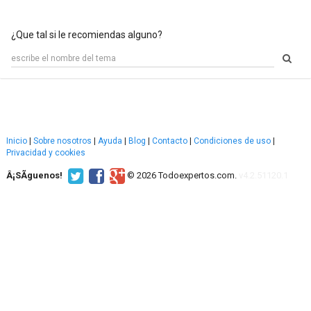
¿Que tal si le recomiendas alguno?
Inicio
|
Sobre nosotros
|
Ayuda
|
Blog
|
Contacto
|
Condiciones de uso
|
Privacidad y cookies
Â¡SÃ­guenos!
© 2026 Todoexpertos.com.
v4.2.51120.1