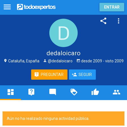
ENTRAR
dedaloicaro
Cataluña, España
@dedaloicaro
desde
2009
- visto
2009
PREGUNTAR
SEGUIR
Aún no ha realizado ninguna actividad pública.