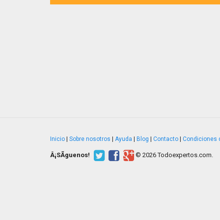
Inicio
|
Sobre nosotros
|
Ayuda
|
Blog
|
Contacto
|
Condiciones 
Â¡SÃ­guenos!
© 2026 Todoexpertos.com.
v