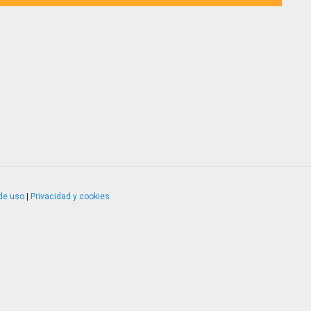
de uso
|
Privacidad y cookies
4.2.51120.1