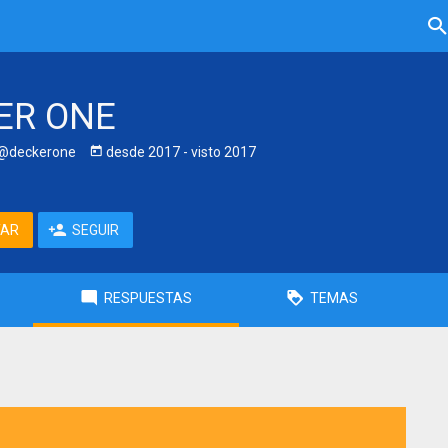
ER ONE
@deckerone
desde
2017
- visto
2017
TAR
SEGUIR
RESPUESTAS
TEMAS