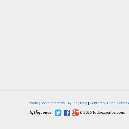
Inicio
|
Sobre nosotros
|
Ayuda
|
Blog
|
Contacto
|
Condiciones 
Â¡SÃ­guenos!
© 2026 Todoexpertos.com.
v